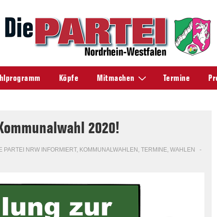
hlprogramm
Köpfe
Mitmachen
Termine
Pr
 Kommunalwahl 2020!
E PARTEI NRW INFORMIERT
,
KOMMUNALWAHLEN
,
TERMINE
,
WAHLEN