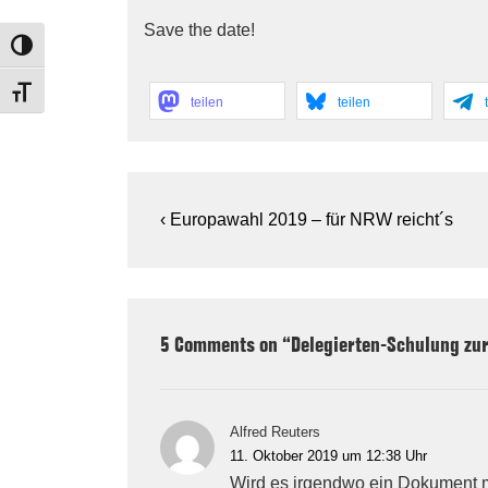
Save the date!
TOGGLE HIGH CONTRAST
TOGGLE FONT SIZE
teilen
teilen
Beitragsnavigation
Previous
‹ Europawahl 2019 – für NRW reicht´s
Post
is
5 Comments on “
Delegierten-Schulung z
Alfred Reuters
11. Oktober 2019 um 12:38 Uhr
Wird es irgendwo ein Dokument 