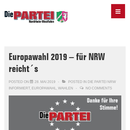
↓
Skip
MENU
to
Main
Content
Main
Navigation
Europawahl 2019 – für NRW
reicht´s
POSTED ON
28. MAI 2019
POSTED IN
DIE PARTEI NRW
INFORMIERT
,
EUROPAWAHL
,
WAHLEN
NO COMMENTS