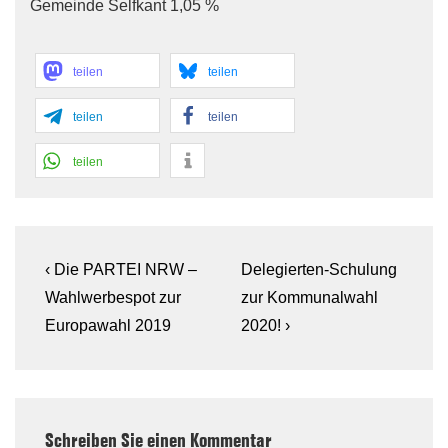
Gemeinde Selfkant 1,05 %
teilen
teilen
teilen
teilen
teilen
Beitragsnavigation
Previous
Next
‹ Die PARTEI NRW –
Delegierten-Schulung
Post
Post
Wahlwerbespot zur
zur Kommunalwahl
is
is
Europawahl 2019
2020! ›
Schreiben Sie einen Kommentar