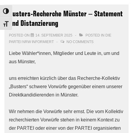
Busters-Recherche Münster – Statement
TOGGLE HIGH CONTRAST
und Distanzierung
TOGGLE FONT SIZE
POSTED ON
14. SEPTEMBER 2025
POSTED IN
DIE
PARTEI NRW INFORMIERT
NO COMMENTS
Liebe Wähler*innen, Mitglieder und Leute in, um und
aus Münster,
uns erreichten kürzlich über das Recherche-Kollektiv
„Busters“ schwere Vorwürfe gegenüber einem unserer
Direktkandidierenden in Münster.
Wir nehmen die Vorwürfe sehr ernst. Die vom Kollektiv
recherchierten Vorwürfe stehen in keinem Kontext zu
der PARTEI oder einer von der PARTEI organisierten