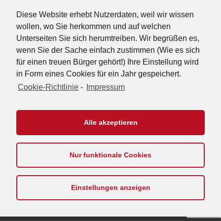
Diese Website erhebt Nutzerdaten, weil wir wissen
wollen, wo Sie herkommen und auf welchen
Unterseiten Sie sich herumtreiben. Wir begrüßen es,
wenn Sie der Sache einfach zustimmen (Wie es sich
für einen treuen Bürger gehört!) Ihre Einstellung wird
in Form eines Cookies für ein Jahr gespeichert.
Cookie-Richtlinie
-
Impressum
URL-Shorter
|
Details
Alle akzeptieren
Nur funktionale Cookies
Footer
Impressum
Kontakt
Datenschutzerklärung
Cookie-Richtlinie
Menu
Einstellungen anzeigen
Copyright © 2026
Die PARTEI Landesverband Nordrhein-Westfalen