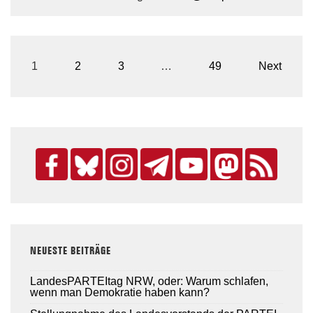
Seitennummerierung
1
2
3
…
49
Next
der
Beiträge
NEUESTE BEITRÄGE
LandesPARTEItag NRW, oder: Warum schlafen,
wenn man Demokratie haben kann?