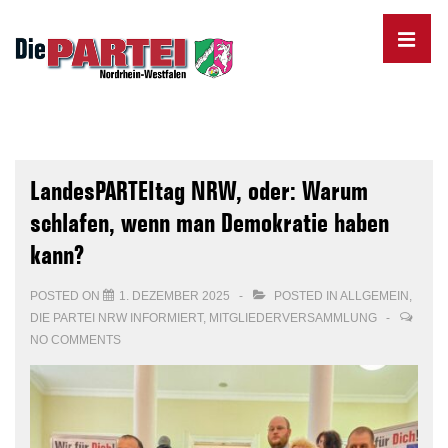
↓
Skip
MENU
to
Main
Content
Main
Navigation
LandesPARTEItag NRW, oder: Warum
schlafen, wenn man Demokratie haben
kann?
POSTED ON
1. DEZEMBER 2025
POSTED IN
ALLGEMEIN
,
DIE PARTEI NRW INFORMIERT
,
MITGLIEDERVERSAMMLUNG
NO COMMENTS