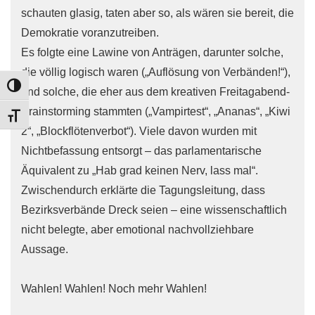
schauten glasig, taten aber so, als wären sie bereit, die
Demokratie voranzutreiben.
Es folgte eine Lawine von Anträgen, darunter solche,
die völlig logisch waren („Auflösung von Verbänden!“),
TOGGLE HIGH CONTRAST
und solche, die eher aus dem kreativen Freitagabend-
Brainstorming stammten („Vampirtest“, „Ananas“, „Kiwi
TOGGLE FONT SIZE
2“, „Blockflötenverbot“). Viele davon wurden mit
Nichtbefassung entsorgt – das parlamentarische
Äquivalent zu „Hab grad keinen Nerv, lass mal“.
Zwischendurch erklärte die Tagungsleitung, dass
Bezirksverbände Dreck seien – eine wissenschaftlich
nicht belegte, aber emotional nachvollziehbare
Aussage.
Wahlen! Wahlen! Noch mehr Wahlen!