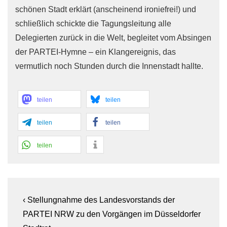
schönen Stadt erklärt (anscheinend ironiefrei!) und
schließlich schickte die Tagungsleitung alle
Delegierten zurück in die Welt, begleitet vom Absingen
der PARTEI-Hymne – ein Klangereignis, das
vermutlich noch Stunden durch die Innenstadt hallte.
teilen
teilen
teilen
teilen
teilen
Beitragsnavigation
Previous
‹ Stellungnahme des Landesvorstands der
Post
PARTEI NRW zu den Vorgängen im Düsseldorfer