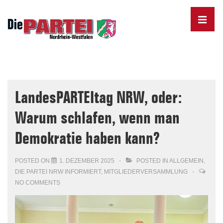
↓
Skip
MENU
to
Main
Content
Main
Navigation
LandesPARTEItag NRW, oder:
Warum schlafen, wenn man
Demokratie haben kann?
POSTED ON
1. DEZEMBER 2025
POSTED IN
ALLGEMEIN
,
DIE PARTEI NRW INFORMIERT
,
MITGLIEDERVERSAMMLUNG
NO COMMENTS