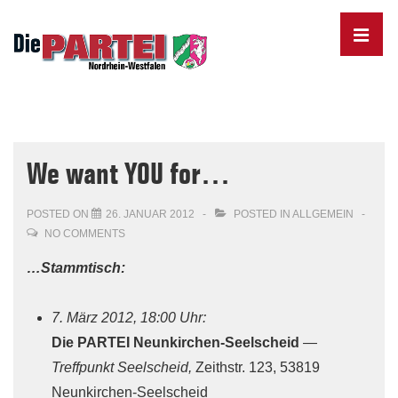
↓
Skip
MENU
to
Main
Content
Main
Navigation
We want YOU for…
POSTED ON
26. JANUAR 2012
POSTED IN
ALLGEMEIN
NO COMMENTS
…Stammtisch:
7. März 2012, 18:00 Uhr:
Die PARTEI Neunkirchen-Seelscheid
—
Treffpunkt Seelscheid,
Zeithstr. 123, 53819
Neunkirchen-Seelscheid