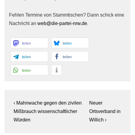
Fehlen Termine von Stammtischen? Dann schick eine
Nachricht an
web@die-partei-nrw.de
.
teilen
teilen
teilen
teilen
teilen
Beitragsnavigation
Previous
Next
‹ Mahnwache gegen den zivilen
Neuer
Post
Post
Mißbrauch wissenschaftlicher
Ortsverband in
is
is
Würden
Willich ›