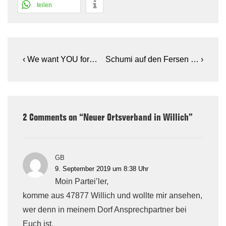
teilen
Beitragsnavigation
Previous
Next
‹ We want YOU for…
Schumi auf den Fersen … ›
Post
Post
is
is
2 Comments on “
Neuer Ortsverband in Willich
”
GB
9. September 2019 um 8:38 Uhr
Moin Partei’ler,
komme aus 47877 Willich und wollte mir ansehen,
wer denn in meinem Dorf Ansprechpartner bei
Euch ist.