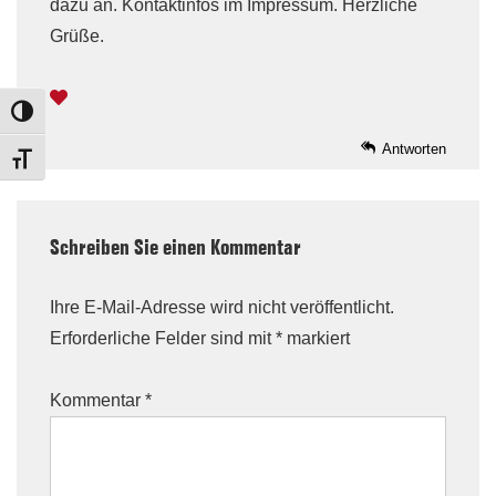
dazu an. Kontaktinfos im Impressum. Herzliche
Grüße.
TOGGLE HIGH CONTRAST
Antworten
TOGGLE FONT SIZE
Schreiben Sie einen Kommentar
Ihre E-Mail-Adresse wird nicht veröffentlicht.
Erforderliche Felder sind mit
*
markiert
Kommentar
*