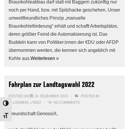
Braunkohleabbau darf statt mit Baggern zukünftig nur
noch per Hand, bzw. mit Spitzhacke geschehen. Unser
umweltfreundliches Prinzip „manuelle
Braunkohleförderung“ erhält und schafft Arbeitsplätze,
deren größter Feind die Automatisierung ist. Das
Buddeln kann von Politiker:innen der €DU oder AFDP
übernommen werden, die kennen sich angeblich mit
Kohle aus.
Weiterlesen »
Fahrplan zur Landtagswahl 2022
POSTED ON
14. DEZEMBER 2021
POSTED IN
ALLGEMEIN
,
LTW22
NO COMMENTS
TOGGLE HIGH CONTRAST
Freundschaft GenossiX,
TOGGLE FONT SIZE