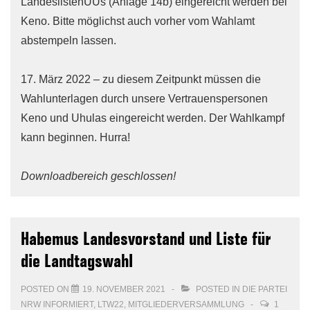
LandeslistenUUs (Anlage 14b) eingereicht werden bei
Keno. Bitte möglichst auch vorher vom Wahlamt
abstempeln lassen.
17. März 2022 – zu diesem Zeitpunkt müssen die
Wahlunterlagen durch unsere Vertrauenspersonen
Keno und Uhulas eingereicht werden. Der Wahlkampf
kann beginnen. Hurra!
Downloadbereich geschlossen!
Habemus Landesvorstand und Liste für
die Landtagswahl
POSTED ON
19. NOVEMBER 2021
POSTED IN
DIE PARTEI
NRW INFORMIERT
,
LTW22
,
MITGLIEDERVERSAMMLUNG
1