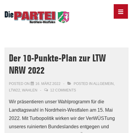
↓
Skip
MENU
to
Main
Content
Main
Navigation
Der 10-Punkte-Plan zur LTW
NRW 2022
POSTED ON
16. MÄRZ 2022
POSTED IN
ALLGEMEIN
,
LTW22
,
WAHLEN
12 COMMENTS
Wir präsentieren unser Wahlprogramm für die
Landtagswahl in Nordrhein-Westfalen am 15. Mai
2022. Mit Turbopolitik wirken wir der VerWÜSTung
unseres ruinierten Bundeslandes entgegen und