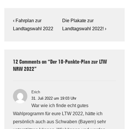
Beitragsnavigation
Previous
Next
‹ Fahrplan zur
Die Plakate zur
Post
Post
Landtagswahl 2022
Landtagswahl 2022! ›
is
is
12 Comments on “
Der 10-Punkte-Plan zur LTW
NRW 2022
”
Erich
31. Juli 2022 um 19:03 Uhr
War wie ich finde echt gutes
Wahlprogramm für eure LTW 2022, hätte ich
persönlich auch aus Schwaben (Bayern) sehr