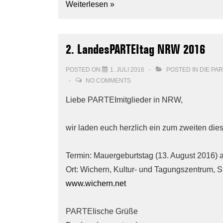
Weiterlesen »
2. LandesPARTEItag NRW 2016
POSTED ON
1. JULI 2016
POSTED IN
DIE PA
NO COMMENTS
Liebe PARTEImitglieder in NRW,
wir laden euch herzlich ein zum zweiten die
Termin: Mauergeburtstag (13. August 2016) 
Ort: Wichern, Kultur- und Tagungszentrum, S
www.wichern.net
PARTEIische Grüße