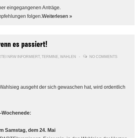
sher eingegangenen Anträge.
pfehlungen folgen.
Weiterlesen »
enn es passiert!
RTEI NRW INFORMIERT
,
TERMINE
,
WAHLEN
NO COMMENTS
ahlsieg ausgeht der sich gewaschen hat, wird ordentlich
hl-Wochenede:
am Samstag, dem 24. Mai