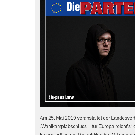
Am 25. Mai 2019 veranstaltet der Landesve
„Wahlkampfabschluss – für Europa reicht’s“
Innenstadt an der Reinoldikirche. Mit einem