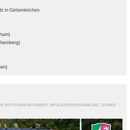
z in Gelsenkirchen.
chum)
heinberg)
hen)
IE PARTEI NRW INFORMIERT
,
MITGLIEDERVERSAMMLUNG
,
TERMINE