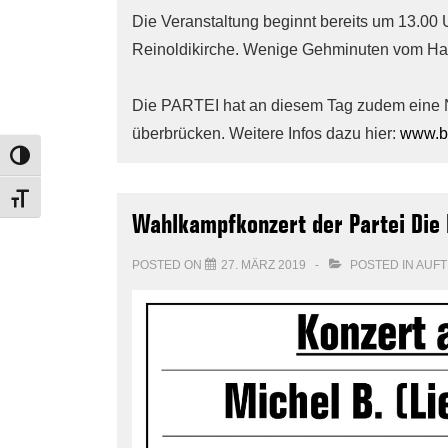
Die Veranstaltung beginnt bereits um 13.00 
Reinoldikirche. Wenige Gehminuten vom Hau
Die PARTEI hat an diesem Tag zudem eine Na
überbrücken. Weitere Infos dazu hier:
www.bl
TOGGLE HIGH CONTRAST
TOGGLE FONT SIZE
Wahlkampfkonzert der Partei Die 
POSTED ON
27. MÄRZ 2019
POSTED IN
AUFT