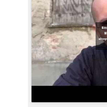
Bit
M
akzep