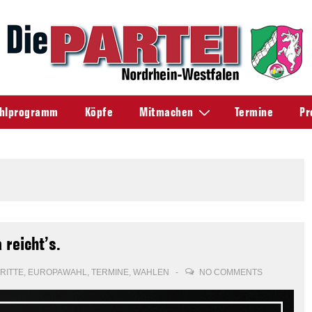
hlprogramm
Köpfe
Mitmachen
Termine
Pr
reicht’s.
RITTE
,
EUROPAWAHL
,
TERMINE
,
WAHLEN
NO COMMENTS