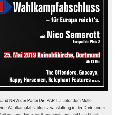
rband NRW der Partei Die PARTEI unter dem Motto
 eine Wahlkampfabschlussveranstaltung in der Dortmunder
 Spitzenkandidaten zur Europawahl und viel Live-Musik.