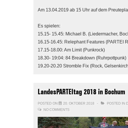
Am 13.04.2019 ab 15 Uhr auf dem Preuteplat
Es spielen:
15.15- 15.45: Michael B. (Liedermacher, Bo
16.15-16.45: Relephant Features (PARTEI R
17.15-18.00: Am Limit (Punkrock)
18.30- 19:04: 84 Breakdown (Ruhrpottpunk)
19.20-20.20 Stromble Fix (Rock, Gelsenkirc
LandesPARTEItag 2018 in Bochum
POSTED ON
20. OKTOBER 2018
POSTED IN
D
NO COMMENTS