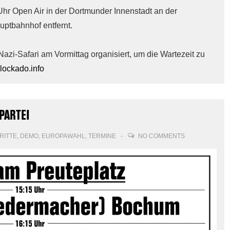
Uhr Open Air in der Dortmunder Innenstadt an der
ptbahnhof entfernt.
zi-Safari am Vormittag organisiert, um die Wartezeit zu
ockado.info
PARTEI
RITTE
,
DEMO
,
EUROPAWAHL
,
TERMINE
NO COMMENTS