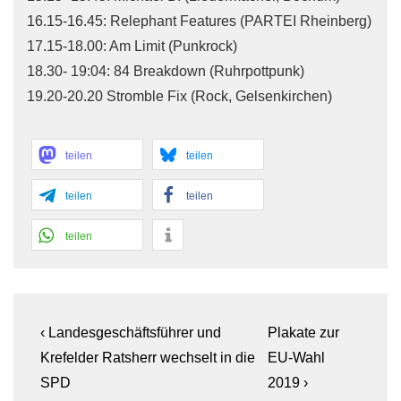
16.15-16.45: Relephant Features (PARTEI Rheinberg)
17.15-18.00: Am Limit (Punkrock)
18.30- 19:04: 84 Breakdown (Ruhrpottpunk)
19.20-20.20 Stromble Fix (Rock, Gelsenkirchen)
teilen
teilen
teilen
teilen
teilen
Beitragsnavigation
Previous
Next
‹ Landesgeschäftsführer und
Plakate zur
Post
Post
Krefelder Ratsherr wechselt in die
EU-Wahl
is
is
SPD
2019 ›