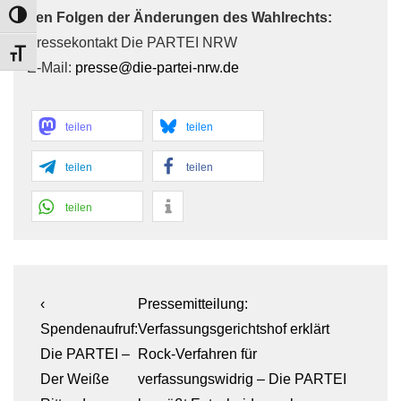
den Folgen der Änderungen des Wahlrechts:
TOGGLE HIGH CONTRAST
Pressekontakt Die PARTEI NRW
TOGGLE FONT SIZE
E-Mail:
presse@die-partei-nrw.de
teilen
teilen
teilen
teilen
teilen
Beitragsnavigation
Previous
Next
‹
Pressemitteilung:
Post
Post
Spendenaufruf:
Verfassungsgerichtshof erklärt
is
is
Die PARTEI –
Rock-Verfahren für
Der Weiße
verfassungswidrig – Die PARTEI