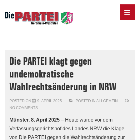
↓
Skip
MENU
to
Main
Content
Main
Navigation
Die PARTEI klagt gegen
undemokratische
Wahlrechtsänderung in NRW
POSTED ON
9. APRIL 2025
POSTED IN
ALLGEMEIN
NO COMMENTS
Münster, 8. April 2025
– Heute wurde vor dem
Verfassungsgerichtshof des Landes NRW die Klage
von Die PARTEI gegen die Wahlrechtsänderung zur