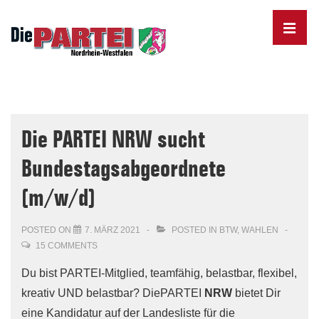
↓
Skip
MENU
to
Main
Content
Main
Navigation
Die PARTEI NRW sucht
Bundestagsabgeordnete
(m/w/d)
POSTED ON
7. MÄRZ 2021
POSTED IN
BTW
,
WAHLEN
15 COMMENTS
Du bist PARTEI-Mitglied, teamfähig, belastbar, flexibel,
kreativ UND belastbar?
Die
PARTEI
NRW
bietet Dir
eine Kandidatur auf der Landesliste für die