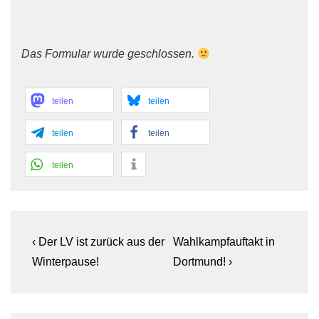
Das Formular wurde geschlossen.
teilen
teilen
teilen
teilen
teilen
Beitragsnavigation
Previous
Next
‹ Der LV ist zurück aus der
Wahlkampfauftakt in
Post
Post
Winterpause!
Dortmund! ›
is
is