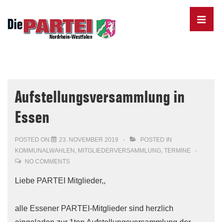
↓
Skip
MENU
to
Main
Content
Main
Navigation
Aufstellungsversammlung in
Essen
POSTED ON
23. NOVEMBER 2019
POSTED IN
KOMMUNALWAHLEN
,
MITGLIEDERVERSAMMLUNG
,
TERMINE
NO COMMENTS
Liebe PARTEI Mitglieder,,
alle Essener PARTEI-Mitglieder sind herzlich