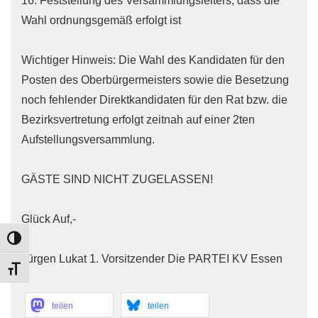
16. Feststellung des Versammlungsleiters, dass die
Wahl ordnungsgemäß erfolgt ist
Wichtiger Hinweis: Die Wahl des Kandidaten für den
Posten des Oberbürgermeisters sowie die Besetzung
noch fehlender Direktkandidaten für den Rat bzw. die
Bezirksvertretung erfolgt zeitnah auf einer 2ten
Aufstellungsversammlung.
GÄSTE SIND NICHT ZUGELASSEN!
Glück Auf,-
TOGGLE HIGH CONTRAST
Jürgen Lukat 1. Vorsitzender Die PARTEI KV Essen
TOGGLE FONT SIZE
teilen
teilen