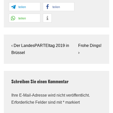
teilen
teilen
teilen
Beitragsnavigation
Previous
Next
‹ Der Landes
PARTEI
tag 2019 in
Frohe Dings!
Post
Post
Brüssel
›
is
is
Schreiben Sie einen Kommentar
Ihre E-Mail-Adresse wird nicht veröffentlicht.
Erforderliche Felder sind mit
*
markiert