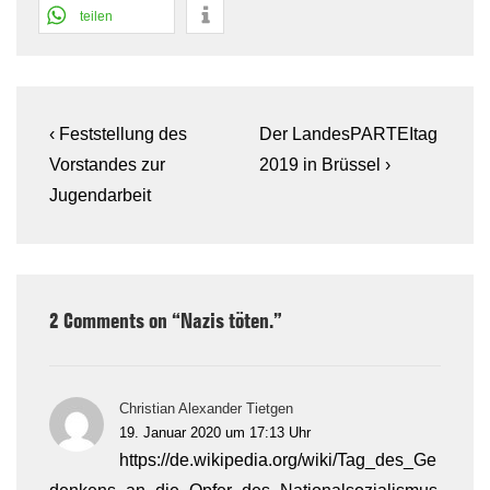
teilen
Beitragsnavigation
Previous
Next
‹ Feststellung des
Der Landes
PARTEI
tag
Post
Post
Vorstandes zur
2019 in Brüssel ›
is
is
Jugendarbeit
2 Comments on “
Nazis töten.
”
Christian Alexander Tietgen
19. Januar 2020 um 17:13 Uhr
https://de.wikipedia.org/wiki/Tag_des_Ge