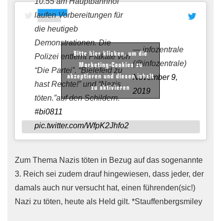
10.55 am Hauptbahnhof
laufen Vorbereitungen für
die heutigeb
Demonstrationen. Die
— infozentrale
Bitte hier klicken, um die
Polizei entfernt Plakate von
(@infozentrale)
Marketing-Cookies zu
“Die Partei”. “Bielefeld zu
akzeptieren und diesen inhalt
November 9,
hast Rechte!” und “Nazis
zu aktivieren
2019
töten.”auf den Schildern.
#bi0811
pic.twitter.com/WfpK2Jhfo2
Zum Thema Nazis töten in Bezug auf das sogenannte
3. Reich sei zudem drauf hingewiesen, dass jeder, der
damals auch nur versucht hat, einen führenden(sic!)
Nazi zu töten, heute als Held gilt. *Stauffenbergsmiley