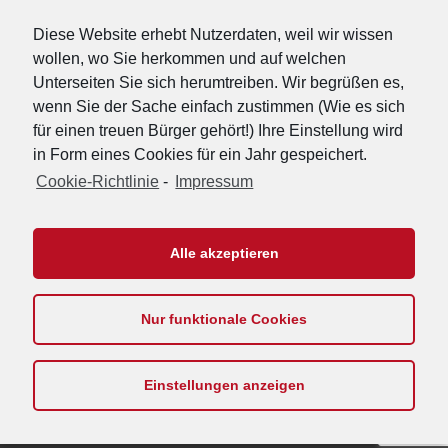
Diese Website erhebt Nutzerdaten, weil wir wissen
wollen, wo Sie herkommen und auf welchen
Unterseiten Sie sich herumtreiben. Wir begrüßen es,
wenn Sie der Sache einfach zustimmen (Wie es sich
für einen treuen Bürger gehört!) Ihre Einstellung wird
in Form eines Cookies für ein Jahr gespeichert.
Cookie-Richtlinie
-
Impressum
URL-Shorter
|
Details
Alle akzeptieren
Nur funktionale Cookies
Footer
Impressum
Kontakt
Datenschutzerklärung
Cookie-Richtlinie
Menu
Einstellungen anzeigen
Copyright © 2026
Die PARTEI Landesverband Nordrhein-Westfalen