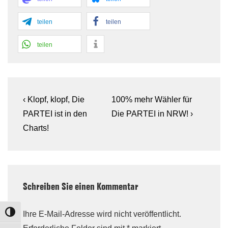
teilen
teilen
teilen
Beitragsnavigation
Previous
Next
‹ Klopf, klopf, Die
100% mehr Wähler für
Post
Post
PARTEI ist in den
Die PARTEI in NRW! ›
is
is
Charts!
Schreiben Sie einen Kommentar
Ihre E-Mail-Adresse wird nicht veröffentlicht.
TOGGLE HIGH CONTRAST