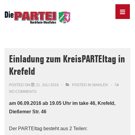
↓
Skip
MENU
to
Main
Content
Main
Navigation
Einladung zum KreisPARTEItag in
Krefeld
POSTED ON
21. JULI 2016
POSTED IN
WAHLEN
NO COMMENTS
am 06.09.2016 ab 19.05 Uhr im take 46, Krefeld,
Dießemer Str. 46
Der PARTEItag besteht aus 2 Teilen: