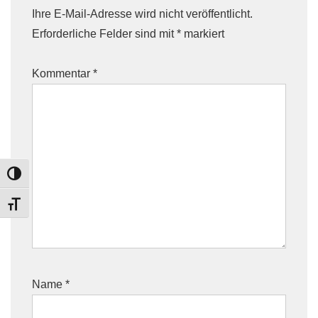
Ihre E-Mail-Adresse wird nicht veröffentlicht.
Erforderliche Felder sind mit
*
markiert
Kommentar
*
TOGGLE HIGH CONTRAST
TOGGLE FONT SIZE
Name
*