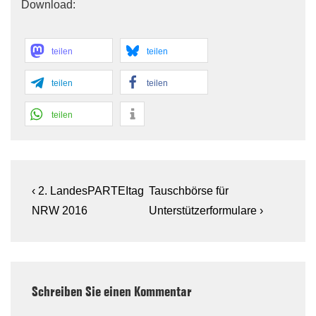
Download:
teilen
teilen
teilen
teilen
teilen
Beitragsnavigation
Previous
Next
‹ 2. LandesPARTEItag
Tauschbörse für
Post
Post
NRW 2016
Unterstützerformulare ›
is
is
Schreiben Sie einen Kommentar