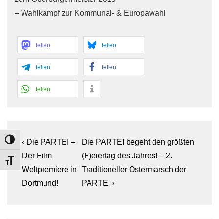
– Wahlkampf zur Kommunal- & Europawahl
teilen
teilen
teilen
teilen
teilen
Beitragsnavigation
Previous
Next
TOGGLE HIGH CONTRAST
‹ Die PARTEI –
Die PARTEI begeht den größten
Post
Post
Der Film
(F)eiertag des Jahres! – 2.
TOGGLE FONT SIZE
is
is
Weltpremiere in
Traditioneller Ostermarsch der
Dortmund!
PARTEI ›