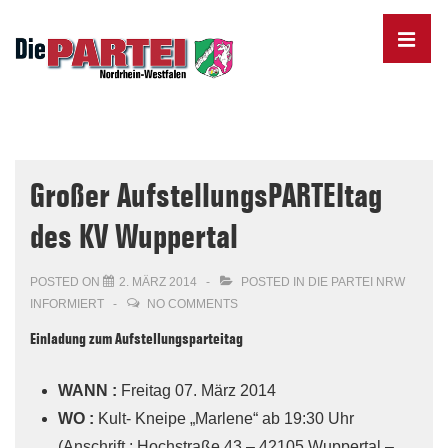
↓
Skip
MENU
to
Main
Content
Main
Navigation
Großer AufstellungsPARTEItag
des KV Wuppertal
POSTED ON
2. MÄRZ 2014
POSTED IN
DIE PARTEI NRW
INFORMIERT
NO COMMENTS
Einladung zum Aufstellungsparteitag
WANN :
Freitag 07. März 2014
WO :
Kult- Kneipe „Marlene“ ab 19:30 Uhr
(Anschrift : Hochstraße 43 – 42105 Wuppertal –