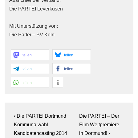
Ausrichtender Verband:
Die PARTEI Leverkusen
Mit Unterstützung von:
Die Partei – BV Köln
teilen
teilen
teilen
teilen
teilen
Beitragsnavigation
Previous
Next
‹ Die PARTEI Dortmund
Die PARTEI – Der
Post
Post
Kommunalwahl
Film Weltpremiere
is
is
Kandidatencasting 2014
in Dortmund! ›