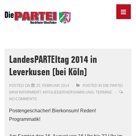
↓
Skip
MENU
to
Main
Content
Main
Navigation
LandesPARTEItag 2014 in
Leverkusen (bei Köln)
POSTED ON
25. FEBRUAR 2014
POSTED IN
DIE PARTEI
NRW INFORMIERT
,
MITGLIEDERVERSAMMLUNG
,
TERMINE
NO COMMENTS
Postengeschacher! Bierkonsum! Reden!
Programmatik!