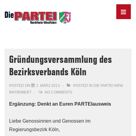
↓
Skip
MENU
to
Main
Content
Main
Navigation
Gründungsversammlung des
Bezirksverbands Köln
POSTED ON
1. MÄRZ 2013
POSTED IN
DIE PARTEI NRW
INFORMIERT
NO COMMENTS
Ergänzung: Denkt an Euren PARTEIausweis
Liebe Genossinnen und Genossen im
Regierungsbezirk Köln,