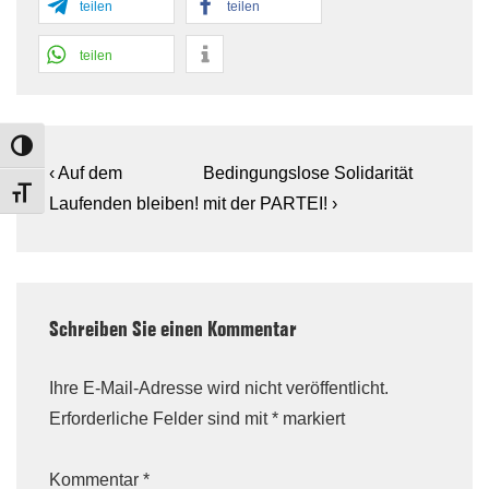
teilen
teilen
teilen
TOGGLE HIGH CONTRAST
Beitragsnavigation
Previous
Next
‹ Auf dem
Bedingungslose Solidarität
TOGGLE FONT SIZE
Post
Post
Laufenden bleiben!
mit der PARTEI! ›
is
is
Schreiben Sie einen Kommentar
Ihre E-Mail-Adresse wird nicht veröffentlicht.
Erforderliche Felder sind mit
*
markiert
Kommentar
*