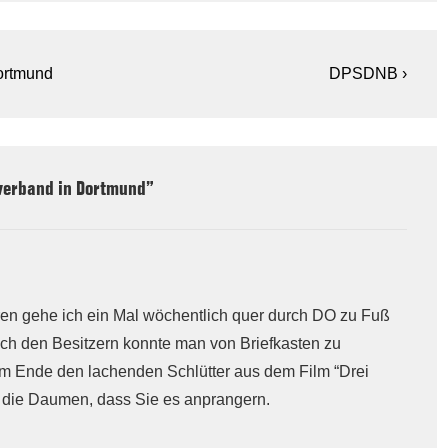
Next
Dortmund
DPSDNB ›
Post
is
sverband in Dortmund
”
hren gehe ich ein Mal wöchentlich quer durch DO zu Fuß
ch den Besitzern konnte man von Briefkasten zu
 am Ende den lachenden Schlütter aus dem Film “Drei
 die Daumen, dass Sie es anprangern.