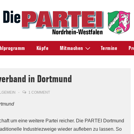
hlprogramm
Köpfe
Mitmachen
Termine
Pr
sverband in Dortmund
LGEMEIN
1 COMMENT
ortmund
chaft um eine weitere Partei reicher. Die PARTEI Dortmund
raditionelle Industriezweige wieder aufleben zu lassen. So