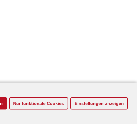
en
Nur funktionale Cookies
Einstellungen anzeigen
Copyright © 2026
Die PARTEI Landesverband Nordrhein-Westfalen
document.getEle