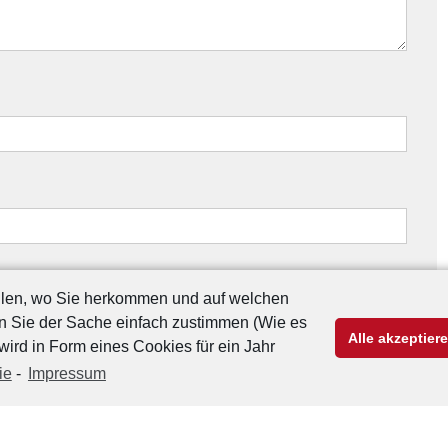
ollen, wo Sie herkommen und auf welchen
nn Sie der Sache einfach zustimmen (Wie es
Alle akzeptier
 wird in Form eines Cookies für ein Jahr
ie
-
Impressum
ter
ssum
Kontakt
Datenschutzerklärung
Cookie-Richtlinie