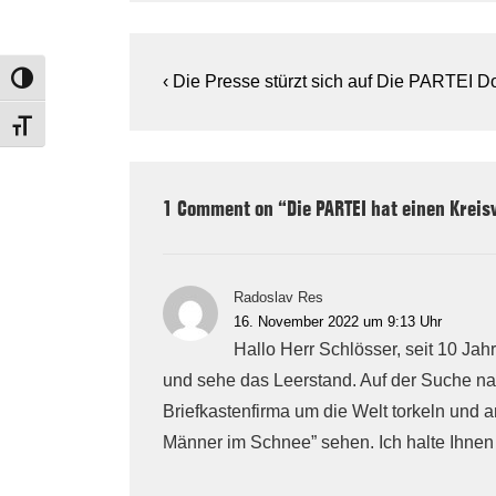
Beitragsnavigation
Previous
‹ Die Presse stürzt sich auf Die PARTEI 
TOGGLE HIGH CONTRAST
Post
TOGGLE FONT SIZE
is
1 Comment on “
Die PARTEI hat einen Krei
Radoslav Res
16. November 2022 um 9:13 Uhr
Hallo Herr Schlösser, seit 10 Ja
und sehe das Leerstand. Auf der Suche na
Briefkastenfirma um die Welt torkeln und
Männer im Schnee” sehen. Ich halte Ihnen