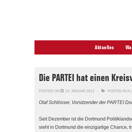
↓
Secondary
Skip
Navigation
to
Main
Content
Main
Aktuelles
Wa
Navigation
Die PARTEI hat einen Krei
POSTED ON
14. JANUAR 2012
POSTED IN
AL
Olaf Schlösser, Vorsitzender der PARTEI D
Seit Dezember ist die Dortmund Politiklands
sieht in Dortmund die einzigartige Chance, t