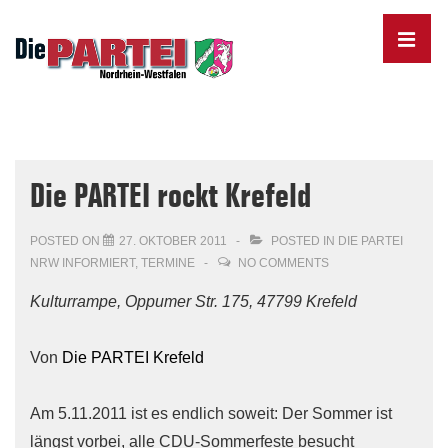
↓
Skip
MENU
to
Main
Content
Main
Navigation
Die PARTEI rockt Krefeld
POSTED ON
27. OKTOBER 2011
POSTED IN
DIE PARTEI
NRW INFORMIERT
,
TERMINE
NO COMMENTS
Kulturrampe, Oppumer Str. 175, 47799 Krefeld
Von
Die PARTEI Krefeld
Am 5.11.2011 ist es endlich soweit: Der Sommer ist
längst vorbei, alle CDU-Sommerfeste besucht