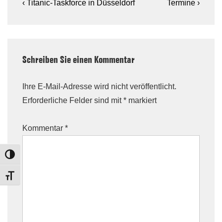
Beitragsnavigation
Previous
Next
‹ Titanic-Taskforce in Düsseldorf
Termine ›
Post
Post
is
is
Schreiben Sie einen Kommentar
Ihre E-Mail-Adresse wird nicht veröffentlicht.
Erforderliche Felder sind mit
*
markiert
Kommentar
*
TOGGLE HIGH CONTRAST
TOGGLE FONT SIZE