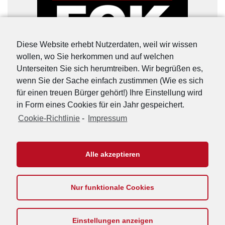
Diese Website erhebt Nutzerdaten, weil wir wissen
wollen, wo Sie herkommen und auf welchen
Unterseiten Sie sich herumtreiben. Wir begrüßen es,
wenn Sie der Sache einfach zustimmen (Wie es sich
für einen treuen Bürger gehört!) Ihre Einstellung wird
in Form eines Cookies für ein Jahr gespeichert.
Cookie-Richtlinie
-
Impressum
URL-Shorter
|
Details
Alle akzeptieren
Nur funktionale Cookies
Footer
Impressum
Kontakt
Datenschutzerklärung
Cookie-Richtlinie
Menu
Einstellungen anzeigen