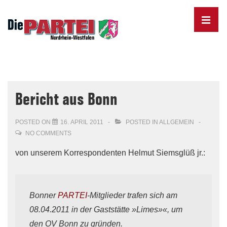
↓
Skip
MENU
to
Main
Content
Main
Navigation
Bericht aus Bonn
POSTED ON
16. APRIL 2011
POSTED IN
ALLGEMEIN
NO COMMENTS
von unserem Korrespondenten Helmut Siemsglüß jr.:
Bonner
PARTEI
-Mitglieder trafen sich am
08.04.2011 in der Gaststätte
»
Limes
»«,
um
den OV Bonn zu gründen.