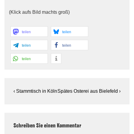
(Klick aufs Bild machts groß)
teilen
teilen
teilen
teilen
teilen
Beitragsnavigation
Previous
Next
‹ Stammtisch in Köln
Spätes Osterei aus Bielefeld ›
Post
Post
is
is
Schreiben Sie einen Kommentar