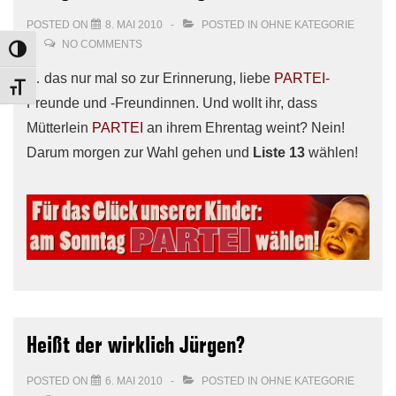
POSTED ON
8. MAI 2010
POSTED IN
OHNE KATEGORIE
NO COMMENTS
TOGGLE HIGH CONTRAST
… das nur mal so zur Erinnerung, liebe
PARTEI
-
TOGGLE FONT SIZE
Freunde und -Freundinnen. Und wollt ihr, dass
Mütterlein
PARTEI
an ihrem Ehrentag weint? Nein!
Darum morgen zur Wahl gehen und
Liste 13
wählen!
Heißt der wirklich Jürgen?
POSTED ON
6. MAI 2010
POSTED IN
OHNE KATEGORIE