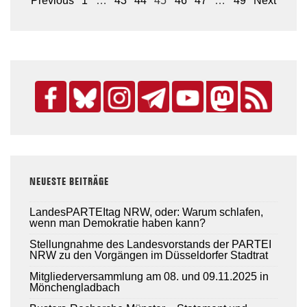
Seitennummerierung
Previous
1
…
43
44
45
46
47
…
49
Next
der
Beiträge
NEUESTE BEITRÄGE
LandesPARTEItag NRW, oder: Warum schlafen,
wenn man Demokratie haben kann?
Stellungnahme des Landesvorstands der PARTEI
NRW zu den Vorgängen im Düsseldorfer Stadtrat
Mitgliederversammlung am 08. und 09.11.2025 in
Mönchengladbach