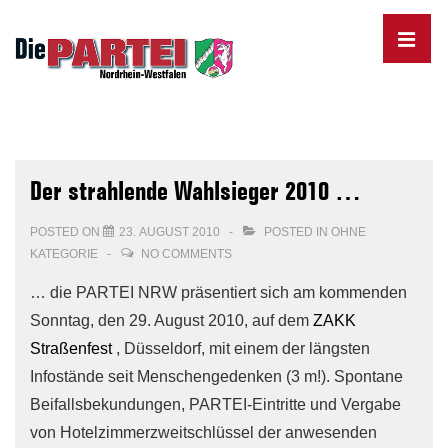
↓
Skip
MENU
to
Main
Content
Main
Navigation
Der strahlende Wahlsieger 2010 …
POSTED ON
23. AUGUST 2010
POSTED IN
OHNE
KATEGORIE
NO COMMENTS
… die PARTEI NRW präsentiert sich am kommenden
Sonntag, den 29. August 2010, auf dem
ZAKK
Straßenfest
, Düsseldorf, mit einem der längsten
Infostände seit Menschengedenken (3 m!). Spontane
Beifallsbekundungen, PARTEI-Eintritte und Vergabe
von Hotelzimmerzweitschlüssel der anwesenden