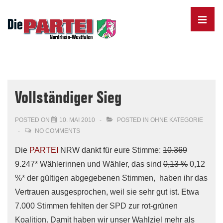
↓
Skip
MENU
to
Main
Content
Main
Navigation
Vollständiger Sieg
POSTED ON
10. MAI 2010
POSTED IN
OHNE KATEGORIE
NO COMMENTS
Die
PARTEI
NRW dankt für eure Stimme:
10.369
9.247* Wählerinnen und Wähler, das sind
0,13 %
0,12
%* der gültigen abgegebenen Stimmen, haben ihr das
Vertrauen ausgesprochen, weil sie sehr gut ist. Etwa
7.000 Stimmen fehlten der SPD zur rot-grünen
Koalition. Damit haben wir unser Wahlziel mehr als