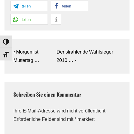
teilen
teilen
teilen
TOGGLE HIGH CONTRAST
Beitragsnavigation
Previous
Next
‹ Morgen ist
Der strahlende Wahlsieger
TOGGLE FONT SIZE
Post
Post
Muttertag …
2010 … ›
is
is
Schreiben Sie einen Kommentar
Ihre E-Mail-Adresse wird nicht veröffentlicht.
Erforderliche Felder sind mit
*
markiert