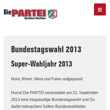
↓
Skip
MENU
to
Main
Content
Main
Navigation
Bundestagswahl 2013
Super-Wahljahr 2013
Nord, Rhein, West und Falen aufgepasst!
Hurra! Die PARTEI veranstaltet am 22. September
2013 eine megalustige Bundestagswahl und Du
darfst mitmachen! Sofern Bundeswahlleiter