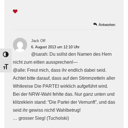
Antworten
Jack Off
6. August 2013 um 12:10 Uhr
@sarah: Du sollst den Namen des Hern
TOGGLE HIGH CONTRAST
nicht zum eitlen aussprechen!—
TOGGLE FONT SIZE
@alle: Freut mich, dass ihr endlich dabei seid.
Achtet bitte darauf, dass auf den Stimmzetteln aller
Whlkreise Die PARTEI wirklich aufgeführt wird.
Bei der NRW-Wahl fehlte das. Nur ganz unten und
klitzeklein stand: “Die Partei der Vernunft”, und das
seid ihr gewiss nicht! Wahlbetrug!
… grosser Sieg! (Tucholski)