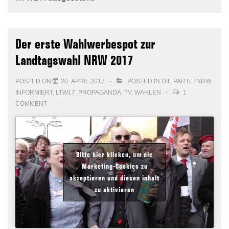
Der erste Wahlwerbespot zur
Landtagswahl NRW 2017
POSTED ON
20. APRIL 2017
POSTED IN
DIE PARTEI NRW
INFORMIERT
,
LTW17
,
PROPAGANDA
,
TV
,
WAHLEN
1
COMMENT
Bitte hier klicken, um die
Marketing-Cookies zu
akzeptieren und diesen inhalt
zu aktivieren