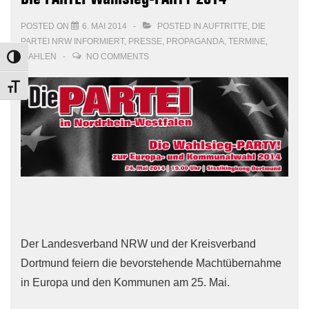
POSTED ON
6. MAI 2014
POSTED IN
AUFTRITTE
,
DIE
PARTEI NRW INFORMIERT
,
PRESSE
,
PROPAGANDA
,
TERMINE
,
WAHLEN
NO COMMENTS
TOGGLE HIGH CONTRAST
TOGGLE FONT SIZE
Der Landesverband NRW und der Kreisverband
Dortmund feiern die bevorstehende Machtübernahme
in Europa und den Kommunen am 25. Mai.