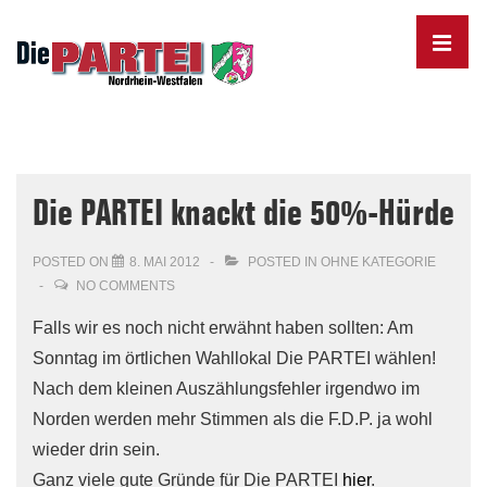
↓
Skip
MENU
to
Main
Content
Main
Navigation
Die PARTEI knackt die 50%-Hürde
POSTED ON
8. MAI 2012
POSTED IN
OHNE KATEGORIE
NO COMMENTS
Falls wir es noch nicht erwähnt haben sollten: Am
Sonntag im örtlichen Wahllokal Die PARTEI wählen!
Nach dem kleinen Auszählungsfehler irgendwo im
Norden werden mehr Stimmen als die F.D.P. ja wohl
wieder drin sein.
Ganz viele gute Gründe für Die PARTEI
hier
.