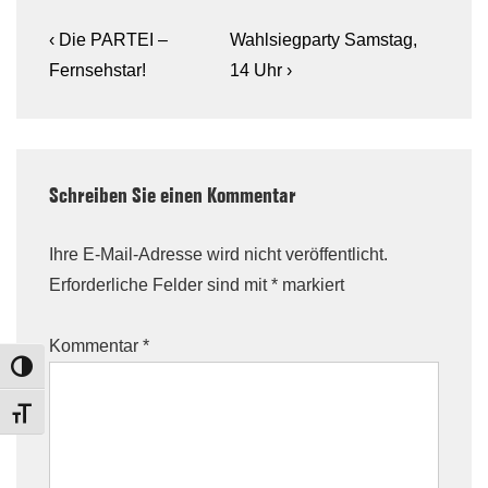
Beitragsnavigation
Previous
Next
‹ Die PARTEI –
Wahlsiegparty Samstag,
Post
Post
Fernsehstar!
14 Uhr ›
is
is
Schreiben Sie einen Kommentar
Ihre E-Mail-Adresse wird nicht veröffentlicht.
Erforderliche Felder sind mit
*
markiert
Kommentar
*
TOGGLE HIGH CONTRAST
TOGGLE FONT SIZE