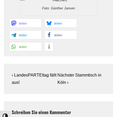
Foto: Günther Jansen
teilen
teilen
teilen
teilen
teilen
Beitragsnavigation
Previous
Next
‹ LandesPARTEItag fällt
Nächster Stammtisch in
Post
Post
aus!
Köln ›
is
is
Schreiben Sie einen Kommentar