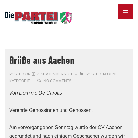
↓
Skip
MENU
to
Main
Content
Main
Navigation
Grüße aus Aachen
POSTED ON
7. SEPTEMBER 2011
POSTED IN
OHNE
KATEGORIE
NO COMMENTS
Von Dominic De Carolis
Verehrte Genossinnen und Genossen,
Am vorvergangenen Sonntag wurde der OV Aachen
gegründet und nach einigem Geschacher wurden wir