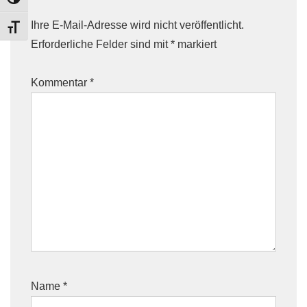
TOGGLE HIGH CONTRAST
Ihre E-Mail-Adresse wird nicht veröffentlicht.
TOGGLE FONT SIZE
Erforderliche Felder sind mit
*
markiert
Kommentar
*
Name
*