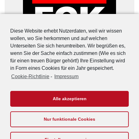
Diese Website erhebt Nutzerdaten, weil wir wissen
wollen, wo Sie herkommen und auf welchen
Unterseiten Sie sich herumtreiben. Wir begrüßen es,
wenn Sie der Sache einfach zustimmen (Wie es sich
für einen treuen Bürger gehört!) Ihre Einstellung wird
in Form eines Cookies für ein Jahr gespeichert.
Cookie-Richtlinie
-
Impressum
URL-Shorter
|
Details
Alle akzeptieren
Nur funktionale Cookies
Footer
Impressum
Kontakt
Datenschutzerklärung
Cookie-Richtlinie