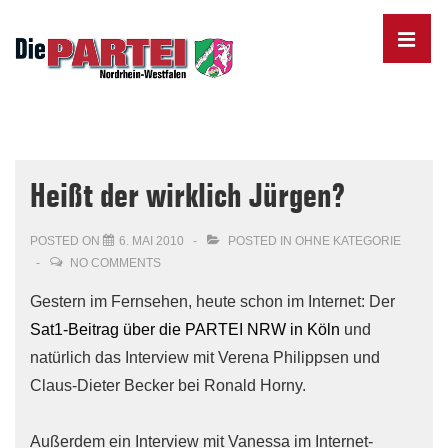
↓
Skip
MENU
to
Main
Content
Main
Navigation
Heißt der wirklich Jürgen?
POSTED ON
6. MAI 2010
POSTED IN
OHNE KATEGORIE
NO COMMENTS
Gestern im Fernsehen, heute schon im Internet: Der
Sat1-Beitrag über die PARTEI NRW in Köln
und
natürlich das Interview mit Verena Philippsen und
Claus-Dieter Becker bei Ronald Horny.
Außerdem ein Interview mit Vanessa im Internet-