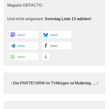
Magazin DEFACTO.
Und nicht vergessen:
Sonntag Liste 13 wählen!
teilen
teilen
teilen
teilen
teilen
Beitragsnavigation
Previous
Next
‹ Die PARTEI NRW im TV
Morgen ist Muttertag … ›
Post
Post
is
is