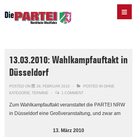
↓
Skip
MENU
to
Main
Content
Main
Navigation
13.03.2010: Wahlkampfauftakt in
Düsseldorf
POSTED ON
28. FEBRUAR 2010
POSTED IN
OHNE
KATEGORIE
,
TERMINE
1 COMMENT
Zum Wahlkampfauftakt veranstaltet die PARTEI NRW
in Düsseldorf eine Großveranstaltung, und zwar am
13. März 2010