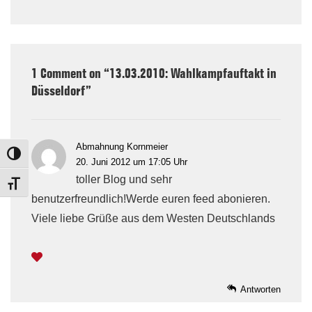
is
is
1 Comment on “
13.03.2010: Wahlkampfauftakt in
Düsseldorf
”
Abmahnung Kornmeier
TOGGLE HIGH CONTRAST
20. Juni 2012 um 17:05 Uhr
toller Blog und sehr
TOGGLE FONT SIZE
benutzerfreundlich!Werde euren feed abonieren.
Viele liebe Grüße aus dem Westen Deutschlands
Antworten