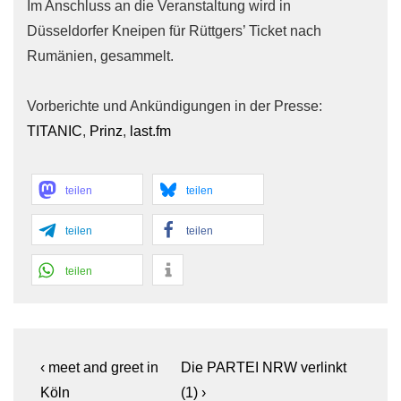
Im Anschluss an die Veranstaltung wird in
Düsseldorfer Kneipen für Rüttgers’ Ticket nach
Rumänien, gesammelt.
Vorberichte und Ankündigungen in der Presse:
TITANIC
,
Prinz
,
last.fm
teilen
teilen
teilen
teilen
teilen
Beitragsnavigation
Previous
Next
‹ meet and greet in
Die PARTEI NRW verlinkt
Post
Post
Köln
(1) ›