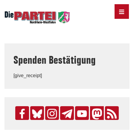
↓
Skip
MENU
to
Main
Content
Main
Navigation
Spenden Bestätigung
[give_receipt]