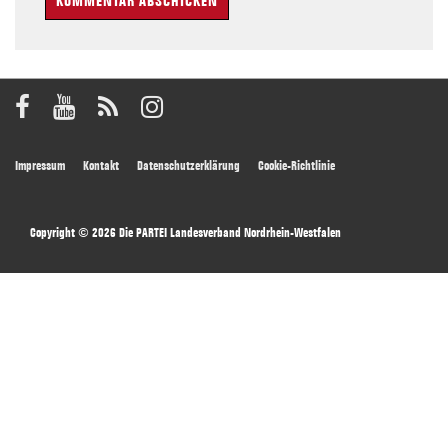
Footer
Impressum
Kontakt
Datenschutzerklärung
Cookie-Richtlinie
Menu
Copyright © 2026
Die PARTEI Landesverband Nordrhein-Westfalen