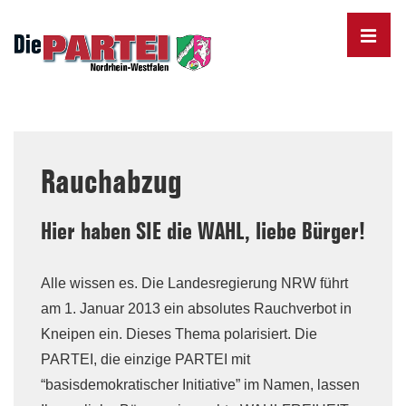
↓
Skip
MENU
to
Main
Content
Main
Navigation
Rauchabzug
Hier haben SIE die WAHL, liebe Bürger!
Alle wissen es. Die Landesregierung NRW führt
am 1. Januar 2013 ein absolutes Rauchverbot in
Kneipen ein. Dieses Thema polarisiert. Die
PARTEI, die einzige PARTEI mit
“basisdemokratischer Initiative” im Namen, lassen