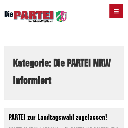
↓
Skip
MENU
to
Main
Content
Main
Navigation
Kategorie:
Die PARTEI NRW
informiert
PARTEI zur Landtagswahl zugelassen!