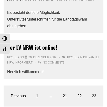
Es besteht dort die Möglichkeit,
Unterstützerunterschriften für die Landtagswahl
abzugeben.
TOGGLE HIGH CONTRAST
Der LV NRW ist online!
TOGGLE FONT SIZE
POSTED ON
20. DEZEMBER 2009
POSTED IN
DIE PARTEI
NRW INFORMIERT
NO COMMENTS
Herzlich willkommen!
Seitennummerierung
Previous
1
…
21
22
23
der