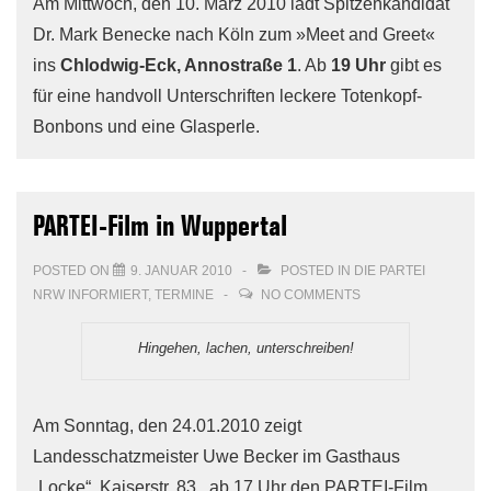
Am Mittwoch, den 10. März 2010 lädt Spitzenkandidat
Dr. Mark Benecke nach Köln zum »Meet and Greet«
ins
Chlodwig-Eck, Annostraße 1
. Ab
19 Uhr
gibt es
für eine handvoll Unterschriften leckere Totenkopf-
Bonbons und eine Glasperle.
PARTEI-Film in Wuppertal
POSTED ON
9. JANUAR 2010
POSTED IN
DIE PARTEI
NRW INFORMIERT
,
TERMINE
NO COMMENTS
Hingehen, lachen, unterschreiben!
Am Sonntag, den 24.01.2010 zeigt
Landesschatzmeister Uwe Becker im Gasthaus
„Locke“, Kaiserstr. 83, ab 17 Uhr den PARTEI-Film.