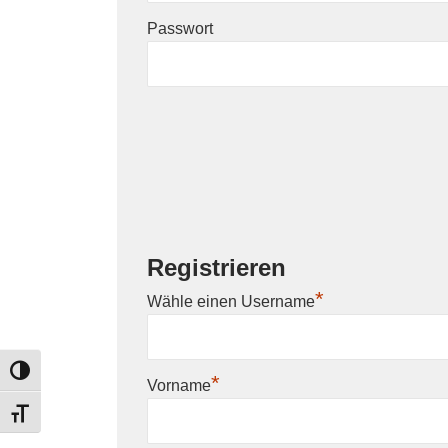
Passwort
Registrieren
*
Wähle einen Username
TOGGLE HIGH CONTRAST
*
Vorname
TOGGLE FONT SIZE