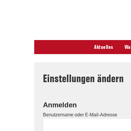
↓
Secondary
Skip
Navigation
to
Main
Content
Main
Aktuelles
Wa
Navigation
Einstellungen ändern
Anmelden
Benutzername oder E-Mail-Adresse