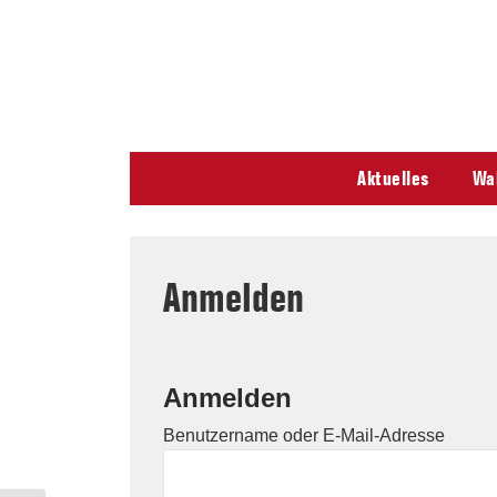
↓
Secondary
Skip
Navigation
to
Main
Content
Main
Aktuelles
Wa
Navigation
Anmelden
Anmelden
Benutzername oder E-Mail-Adresse