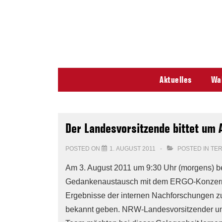
↓
Secondary
Skip
Navigation
to
Main
Content
Main
Aktuelles
Wa
Navigation
Der Landesvorsitzende bittet um
POSTED ON
1. AUGUST 2011
POSTED IN
TE
Am 3. August 2011 um 9:30 Uhr (morgens) 
Gedankenaustausch mit dem ERGO-Konzern. 
Ergebnisse der internen Nachforschungen z
bekannt geben. NRW-Landesvorsitzender un