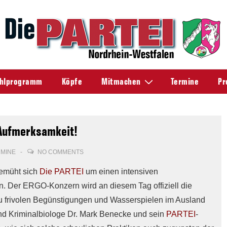
hlprogramm
Köpfe
Mitmachen
Termine
Pr
 Aufmerksamkeit!
RMINE
NO COMMENTS
bemüht sich
Die PARTEI
um einen intensiven
Der ERGO-Konzern wird an diesem Tag offiziell die
u frivolen Begünstigungen und Wasserspielen im Ausland
d Kriminalbiologe Dr. Mark Benecke und sein
PARTEI
-