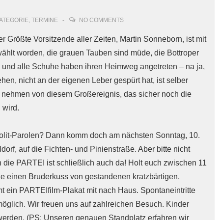
ATEGORIE
,
TERMINE
NO COMMENTS
r Größte Vorsitzende aller Zeiten, Martin Sonneborn, ist mit
hlt worden, die grauen Tauben sind müde, die Bottroper
und alle Schuhe haben ihren Heimweg angetreten – na ja,
hen, nicht an der eigenen Leber gespürt hat, ist selber
eb nehmen von diesem Großereignis, das sicher noch die
 wird.
n Polit-Parolen? Dann komm doch am nächsten Sonntag, 10.
orf, auf die Fichten- und Pinienstraße. Aber bitte nicht
 die PARTEI ist schließlich auch da! Holt euch zwischen 11
e einen Bruderkuss von gestandenen kratzbärtigen,
 ein PARTEIfilm-Plakat mit nach Haus. Spontaneintritte
öglich. Wir freuen uns auf zahlreichen Besuch. Kinder
erden. (PS: Unseren genauen Standplatz erfahren wir