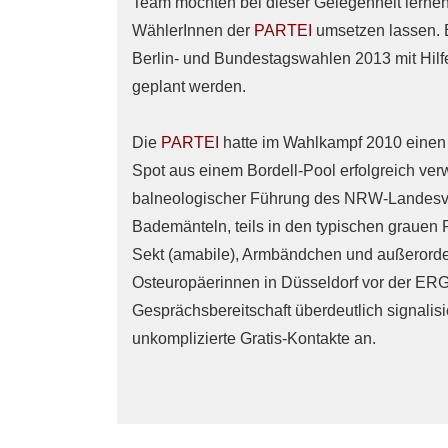
Team möchten bei dieser Gelegenheit lernen
WählerInnen der
PARTEI
umsetzen lassen. 
Berlin- und Bundestagswahlen 2013 mit Hilfe
geplant werden.
Die
PARTEI
hatte im Wahlkampf 2010 einen
Spot aus einem Bordell-Pool erfolgreich ver
balneologischer Führung des NRW-Landesv
Bademänteln, teils in den typischen grauen
Sekt (amabile), Armbändchen und außerorden
Osteuropäerinnen in Düsseldorf vor der ERGO
Gesprächsbereitschaft überdeutlich signalis
unkomplizierte Gratis-Kontakte an.