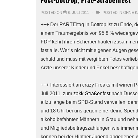
Post-Bottrop, Prae-Straßenfest
POSTED ON
6. JULI 2011
POSTED IN
OHNE K
+++ Der PARTEItag in Bottrop ist zu Ende, de
einem Traumergebnis von 95,8 % wiedergewä
FDP kehrt ihren Scherbenhaufen zusammen 
fast alle. Wer’s nicht mit eigenen Augen gese
schuld und muss mit vergilbten Fotos vorli
Ärzte unserer Kinder und Enkel beschäftigen
+++ Interessiert an crazy Freaks mit wirre
Juli 2011, zum
zakk-Straßenfest
nach Düsseld
allzu lange beim SPD-Stand verweilen, denn
und 18 Uhr bei uns gegen eine kleine Spend
alkoholbefahnten Männern in Grau und nehmt
und Mitgliedsbeitragszahlungen wie immer m
können bei der Hintner-Jugend abgegeben w